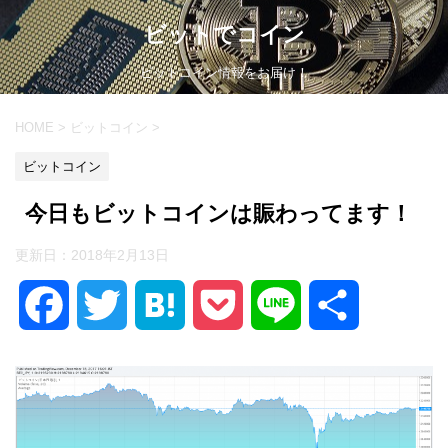
ビットでコイン
ビットコイン情報をお届け！
HOME
>
ビットコイン
>
ビットコイン
今日もビットコインは賑わってます！
更新日：
2018年2月13日
F
T
H
P
L
共
a
w
a
o
i
有
c
i
t
c
n