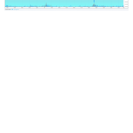
e
t
e
k
e
b
t
n
e
o
e
a
t
o
r
k