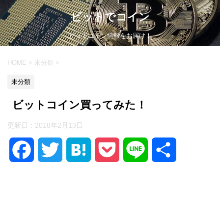
ビットでコイン
ビットコイン情報をお届け！
HOME
>
未分類
>
未分類
ビットコイン買ってみた！
更新日：
2018年2月13日
F
T
H
P
L
共
a
w
a
o
i
有
c
i
t
c
n