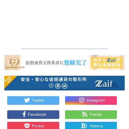
Twitter
Instagram
Facebook
Feedly
!
Pocket
Hatena