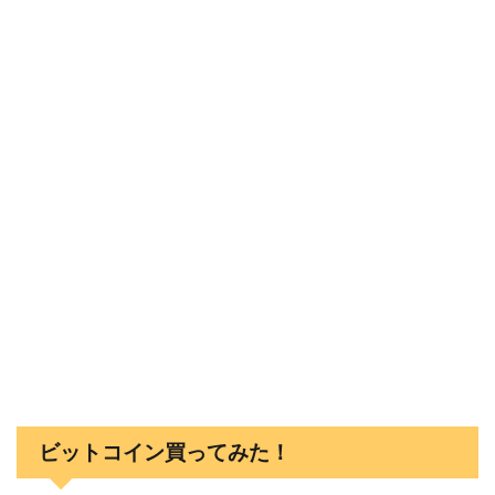
e
t
e
k
e
b
t
n
e
o
e
a
t
o
r
k
ビットコイン買ってみた！