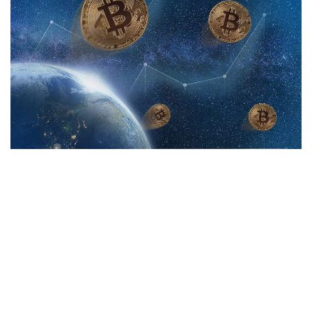
e
t
e
k
e
b
t
n
e
o
e
a
t
o
r
k