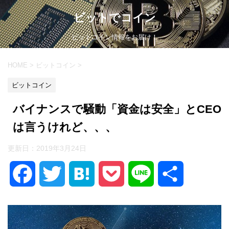
ビットでコイン
ビットコイン情報をお届け！
HOME
>
ビットコイン
>
ビットコイン
バイナンスで騒動「資金は安全」とCEO
は言うけれど、、、
更新日：
2019年3月24日
F
T
H
P
L
共
a
w
a
o
i
有
c
i
t
c
n