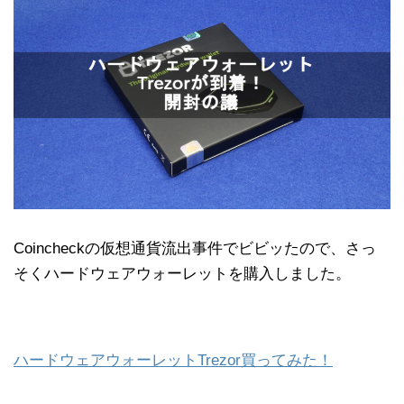
e
t
e
k
e
b
t
n
e
o
e
a
t
o
r
k
Coincheckの仮想通貨流出事件でビビッたので、さっ
そくハードウェアウォーレットを購入しました。
ハードウェアウォーレットTrezor買ってみた！