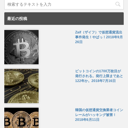
最近の投稿
Zaif（ザイフ）で仮想通貨流出
事件発生！やばっ！
2018年9月
26日
ビットコインの1700万枚目が
発行される。発行上限まであと
122年か。
2018年7月16日
韓国の仮想通貨交換業者コイン
レールがハッキング被害！
2018年6月11日