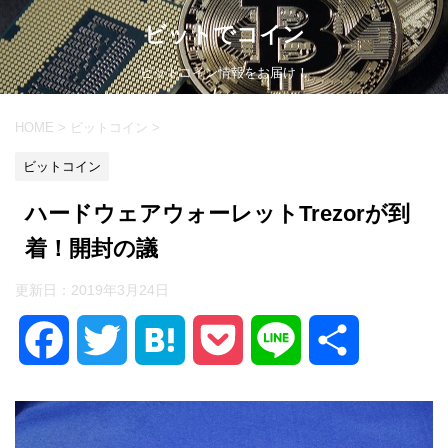
ビットでコイン
ビットコイン情報をお届け！
HOME
>
ビットコイン
>
ビットコイン
ハードウェアウォーレットTrezorが到
着！開封の議
更新日：
2019年3月24日
F
T
H
P
L
共
a
w
a
o
i
有
c
i
t
c
n