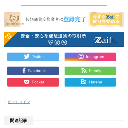
Twitter
Instagram
Facebook
Feedly
!
Pocket
Hatena
-
ビットコイン
関連記事